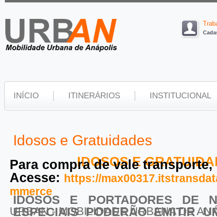
Trab
Cadas
INÍCIO
ITINERÁRIOS
INSTITUCIONAL
Idosos e Gratuidades
IDOSOS E GRATUIDA
Para compra de vale transporte,
Acesse:
https://max00317.itstransd
mmerce
IDOSOS E PORTADORES DE N
URBAN - MOBILIDADE URBANA DE AN
ESPECIAIS PODERÃO EMITIR 