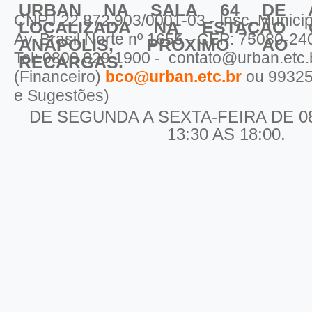
URBAN NA SALA 64 DE AT
CNPJ 22.872.903/0001-03 - Insc. Municip
LOCALIZADA
NA ESTAÇÃO 
Av. Brasil Norte nº 1655 - CEP: 75080-24
ANÁPOLIS, PRÓXIMO AO
Tel: 0800 029 1900 - contato@urban.etc
RECARGAS.
(Financeiro)
bco@urban.etc.br
ou 99325
e Sugestões)
DE SEGUNDA A SEXTA-FEIRA DE 08:
13:30 AS 18:00.