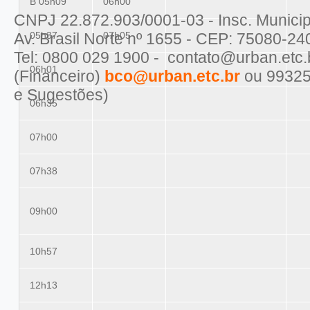
B 05h09
06h00
CNPJ 22.872.903/0001-03 - Insc. Municip
Av. Brasil Norte nº 1655 - CEP: 75080-24
05h37
07h05
Tel: 0800 029 1900 - contato@urban.etc
06h01
(Financeiro)
bco@urban.etc.br
ou 99325
e Sugestões)
06h35
07h00
07h38
09h00
10h57
12h13