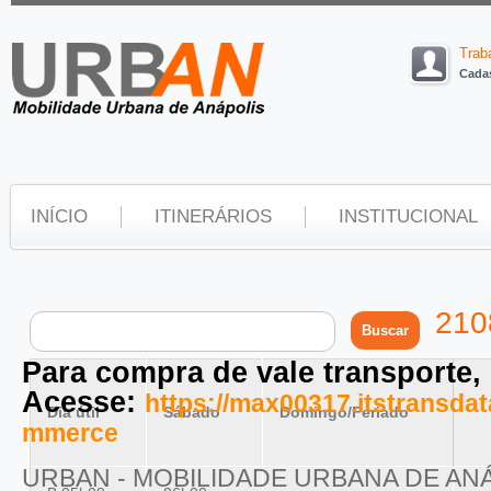
Trab
Cadas
INÍCIO
ITINERÁRIOS
INSTITUCIONAL
210
Para compra de vale transporte,
Acesse:
https://max00317.itstransd
Dia útil
Sábado
Domingo/Feriado
mmerce
URBAN - MOBILIDADE URBANA DE AN