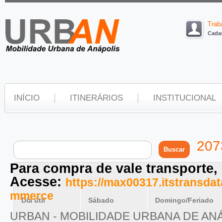
Trab
Cadas
INÍCIO
ITINERÁRIOS
INSTITUCIONAL
207
Para compra de vale transporte,
Acesse:
https://max00317.itstransd
mmerce
Dia útil
Sábado
Domingo/Feriado
URBAN - MOBILIDADE URBANA DE AN