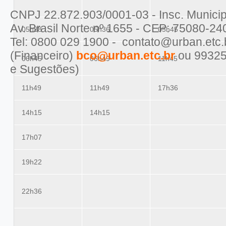
CNPJ 22.872.903/0001-03 - Insc. Municip
Av. Brasil Norte nº 1655 - CEP: 75080-24
05h38
05h36
05h45
Tel: 0800 029 1900 - contato@urban.etc
(Financeiro)
bco@urban.etc.br
ou 99325
06h45
06h49
11h45
e Sugestões)
11h49
11h49
17h36
14h15
14h15
17h07
19h22
22h36