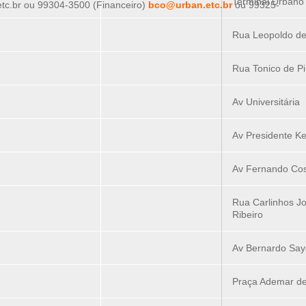
Terminal Urbano
tc.br ou 99304-3500 (Financeiro)
bco@urban.etc.br
ou 99325-
Rua Leopoldo de
Rua Tonico de P
Av Universitária
Av Presidente K
Av Fernando Co
Rua Carlinhos J
Ribeiro
Av Bernardo Sa
Praça Ademar de