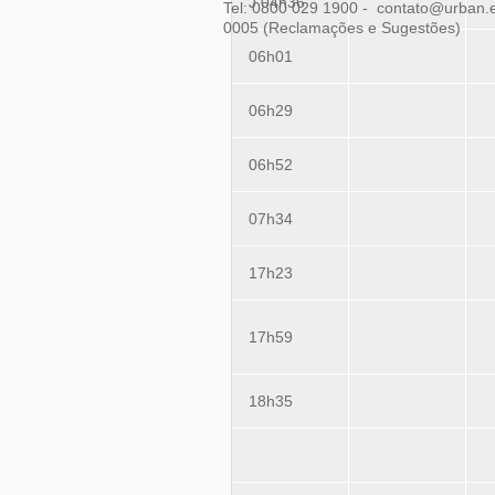
J 04h36
Tel: 0800 029 1900 - contato@urban.e
0005 (Reclamações e Sugestões)
06h01
06h29
06h52
07h34
17h23
17h59
18h35