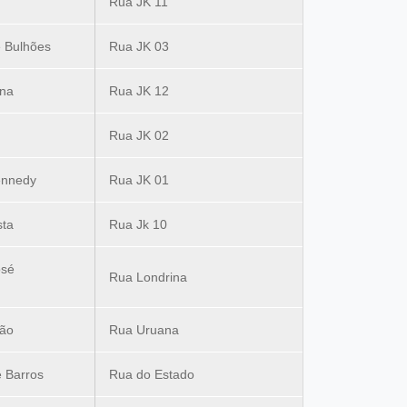
Rua JK 11
 Bulhões
Rua JK 03
ina
Rua JK 12
Rua JK 02
ennedy
Rua JK 01
sta
Rua Jk 10
osé
Rua Londrina
yão
Rua Uruana
 Barros
Rua do Estado