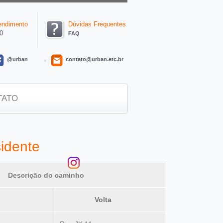
tendimento
Dúvidas Frequentes
0
FAQ
@urban
contato@urban.etc.br
TATO
sidente
Descrição do caminho
Volta